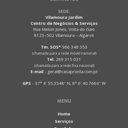
SEDE:
Vilamoura Jardim
Centro de Negócios & Serviços
Rua Melvin Jones, Volta do Gaio
8125–502 Vilamoura – Algarve
Tm. SOS*
966 348 353
(chamada para a rede móvel nacional)
Tel.
289 315 031
(chamada para a rede fixa nacional)
E-mail
-
geral@casapronta.com.pt
GPS
-
37° 4' 55.3548" N, 8° 6' 40.7664" W
MENU
Home
Serviços