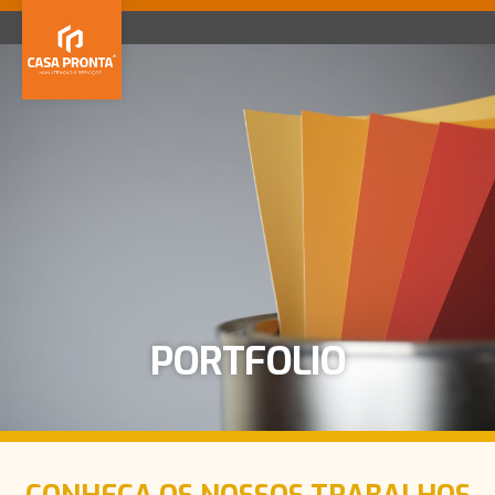
MENU
Home
Serviços
Portfolio
Contactos
Quem Somos
Equipa
Emprego
Parcerias
PORTFOLIO