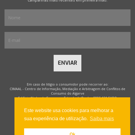
campanhas mais recentes em primeira mão.
ENVIAR
Em caso de litígio o consumidor pode recorrer ao:
CIMAAL - Centro de Informação, Mediação e Arbitragem de Conflitos de
Consumo do Algarve
Edifício Ninho de Empresas, Estrada da Penha, 8005-131 FARO
Tel: +351 289 823 135 * - Fax: +351 289 812 213 *
* chamada para a rede fixa nacional
Este website usa cookies para melhorar a
Email:
apoio@consumidoronline.pt
Web:
www.consumidoronline.pt
sua experiência de utilização.
Saiba mais
Mais informações em Portal do Consumidor
www.consumidor.pt
Ok