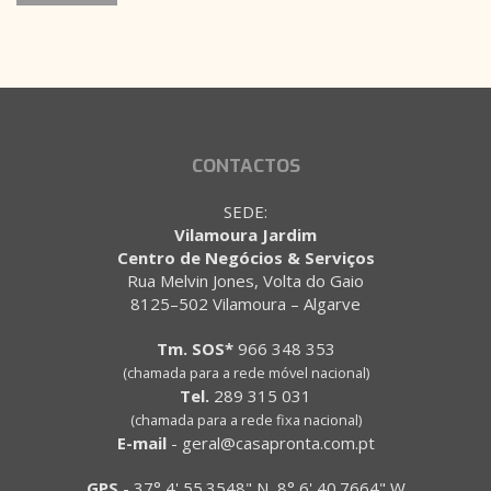
CONTACTOS
SEDE:
Vilamoura Jardim
Centro de Negócios & Serviços
Rua Melvin Jones, Volta do Gaio
8125–502 Vilamoura – Algarve
Tm. SOS*
966 348 353
(chamada para a rede móvel nacional)
Tel.
289 315 031
(chamada para a rede fixa nacional)
E-mail
-
geral@casapronta.com.pt
GPS
-
37° 4' 55.3548" N, 8° 6' 40.7664" W