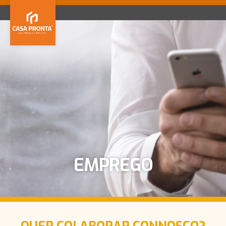
MENU
Home
Serviços
Portfolio
Contactos
Quem Somos
Equipa
Emprego
Parcerias
EMPREGO