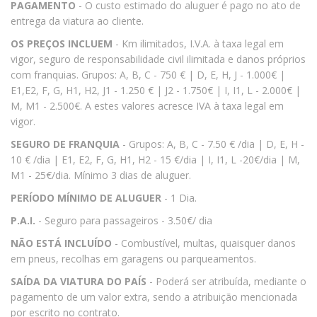
PAGAMENTO
- O custo estimado do aluguer é pago no ato de
entrega da viatura ao cliente.
OS PREÇOS INCLUEM
- Km ilimitados, I.V.A. à taxa legal em
vigor, seguro de responsabilidade civil ilimitada e danos próprios
com franquias. Grupos: A, B, C - 750 € | D, E, H, J - 1.000€ |
E1,E2, F, G, H1, H2, J1 - 1.250 € | J2 - 1.750€ | I, I1, L - 2.000€ |
M, M1 - 2.500€. A estes valores acresce IVA à taxa legal em
vigor.
SEGURO DE FRANQUIA
- Grupos: A, B, C - 7.50 € /dia | D, E, H -
10 € /dia | E1, E2, F, G, H1, H2 - 15 €/dia | I, I1, L -20€/dia | M,
M1 - 25€/dia. Mínimo 3 dias de aluguer.
PERÍODO MÍNIMO DE ALUGUER
- 1 Dia.
P.A.I.
- Seguro para passageiros - 3.50€/ dia
NÃO ESTÁ INCLUÍDO
- Combustível, multas, quaisquer danos
em pneus, recolhas em garagens ou parqueamentos.
SAÍDA DA VIATURA DO PAÍS
- Poderá ser atribuída, mediante o
pagamento de um valor extra, sendo a atribuição mencionada
por escrito no contrato.