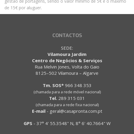
gestão de portagens, sendo o valor mínimo de 5€ e o máximo
de 15€ por aluguer.
CONTACTOS
SEDE:
Vilamoura Jardim
Centro de Negócios & Serviços
Rua Melvin Jones, Volta do Gaio
8125–502 Vilamoura – Algarve
Tm. SOS*
966 348 353
(chamada para a rede móvel nacional)
Tel.
289 315 031
(chamada para a rede fixa nacional)
E-mail
-
geral@casapronta.com.pt
GPS
-
37° 4' 55.3548" N, 8° 6' 40.7664" W