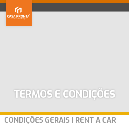
MENU
Home
Serviços
Portfolio
Contactos
Quem Somos
Equipa
Emprego
Parcerias
TERMOS E CONDIÇÕES
CONDIÇÕES GERAIS | RENT A CAR