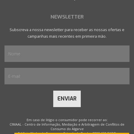
NEWSLETTER
Subscreva a nossa newsletter para receber as nossas ofertas e
campanhas mais recentes em primeira mão.
ENVIAR
Em caso de litígio o consumidor pode recorrer ao:
CIMAAL - Centro de Informação, Mediação e Arbitragem de Conflitos de
Consumo do Algarve
Edifício Ninho de Empresas, Estrada da Penha, 8005-131 FARO