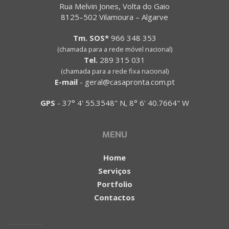
Rua Melvin Jones, Volta do Gaio
8125–502 Vilamoura – Algarve
Tm. SOS*
966 348 353
(chamada para a rede móvel nacional)
Tel.
289 315 031
(chamada para a rede fixa nacional)
E-mail
-
geral@casapronta.com.pt
GPS
-
37° 4' 55.3548" N, 8° 6' 40.7664" W
MENU
Home
Serviços
Portfolio
Contactos