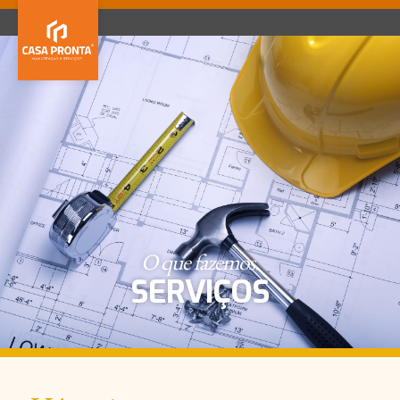
MENU
Home
Serviços
Portfolio
Contactos
Quem Somos
Equipa
Emprego
Parcerias
O que fazemos.
SERVIÇOS