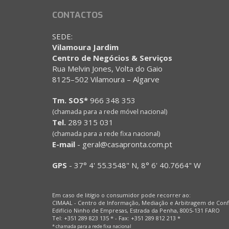
CONTACTOS
SEDE:
Vilamoura Jardim
Centro de Negócios & Serviços
Rua Melvin Jones, Volta do Gaio
8125–502 Vilamoura – Algarve
Tm. SOS*
966 348 353
(chamada para a rede móvel nacional)
Tel.
289 315 031
(chamada para a rede fixa nacional)
E-mail
-
geral@casapronta.com.pt
GPS
-
37° 4' 55.3548" N, 8° 6' 40.7664" W
Em caso de litígio o consumidor pode recorrer ao:
CIMAAL - Centro de Informação, Mediação e Arbitragem de Conf
Edifício Ninho de Empresas, Estrada da Penha, 8005-131 FARO
Tel: +351 289 823 135 * - Fax: +351 289 812 213 *
* chamada para a rede fixa nacional