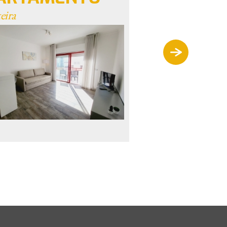
eira
Quarteira