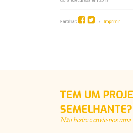
Obra executada em 2019.
Partilhar:
/
Imprimir
TEM UM PROJ
SEMELHANTE?
Não hesite e envie-nos um