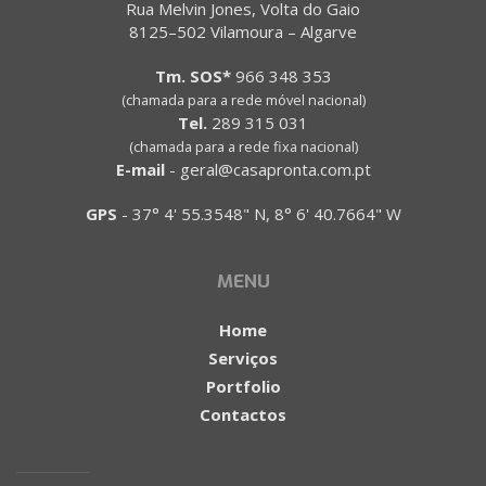
Rua Melvin Jones, Volta do Gaio
8125–502 Vilamoura – Algarve
Tm. SOS*
966 348 353
(chamada para a rede móvel nacional)
Tel.
289 315 031
(chamada para a rede fixa nacional)
E-mail
-
geral@casapronta.com.pt
GPS
-
37° 4' 55.3548" N, 8° 6' 40.7664" W
MENU
Home
Serviços
Portfolio
Contactos