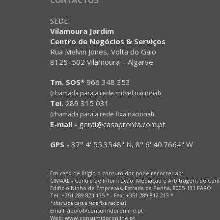
CONTACTOS
SEDE:
Vilamoura Jardim
Centro de Negócios & Serviços
Rua Melvin Jones, Volta do Gaio
8125–502 Vilamoura – Algarve
Tm. SOS*
966 348 353
(chamada para a rede móvel nacional)
Tel.
289 315 031
(chamada para a rede fixa nacional)
E-mail
-
geral@casapronta.com.pt
GPS
-
37° 4' 55.3548" N, 8° 6' 40.7664" W
Em caso de litígio o consumidor pode recorrer ao:
CIMAAL - Centro de Informação, Mediação e Arbitragem de Conf
Edifício Ninho de Empresas, Estrada da Penha, 8005-131 FARO
Tel: +351 289 823 135 * - Fax: +351 289 812 213 *
* chamada para a rede fixa nacional
Email:
apoio@consumidoronline.pt
Web:
www.consumidoronline.pt