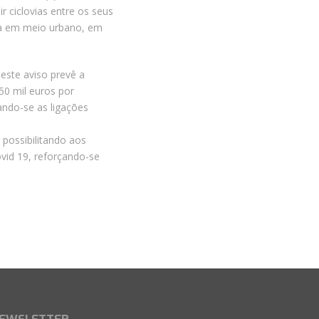
r ciclovias entre os seus
eta em meio urbano, em
este aviso prevê a
50 mil euros por
ando-se as ligações
 possibilitando aos
vid 19, reforçando-se