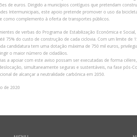
ões de euros. Dirigido a municípios contíguos que pretendam construi
ades Intermunicipais, este apoio pretende promover o uso da bicicl
 e como complemento à oferta de transportes públicos.
ientes de verbas do Programa de Estabilização Económica e Social, 
é 75% do custo de construção de cada ciclovia. Com um limite de 1
ada candidatura tem uma dotação máxima de 750 mil euros, privilegi
tingir o maior número de cidadãos.
vias a apoiar com este aviso possam ser executadas de forma célere,
 deslocação, simultaneamente seguras e sustentáveis, na fase pós-Co
onal de alcançar a neutralidade carbónica em 2050.
ho de 2020