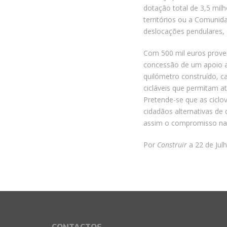
dotação total de 3,5 milh
territórios ou a Comunid
deslocações pendulares,
Com 500 mil euros proven
concessão de um apoio at
quilómetro construído, c
cicláveis que permitam a
Pretende-se que as ciclo
cidadãos alternativas de
assim o compromisso naci
Por
Construir
a 22 de Jul